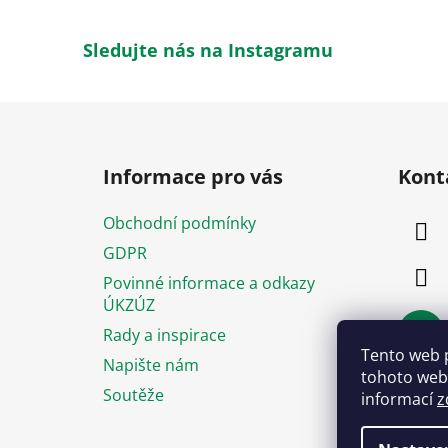
Sledujte nás na Instagramu
Z
á
Informace pro vás
Kont
p
a
Obchodní podmínky
t
GDPR
í
Povinné informace a odkazy
ÚKZÚZ
Rady a inspirace
Tento web 
Napište nám
tohoto webu
Soutěže
informací
z