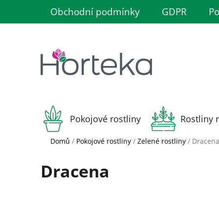
Přejít
Obchodní podmínky
GDPR
Po
na
obsah
Pokojové rostliny
Rostliny 
Domů
/
Pokojové rostliny
/
Zelené rostliny
/
Dracen
Dracena
P
o