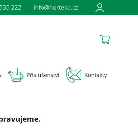
irace
535 222
Napište nám
info@horteka.cz
Soutěže
NÁKUPNÍ
KOŠÍK
y
Příslušenství
Kontakty
ipravujeme.