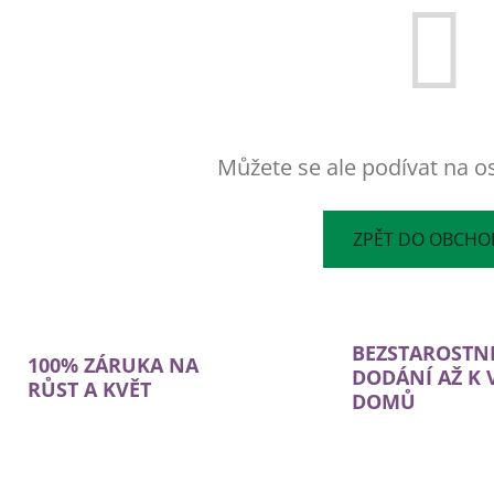
Můžete se ale podívat na os
ZPĚT DO OBCH
BEZSTAROSTN
100% ZÁRUKA NA
DODÁNÍ AŽ K
RŮST A KVĚT
DOMŮ