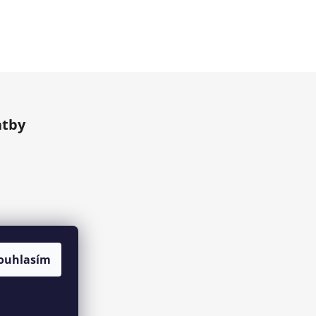
atby
ouhlasím