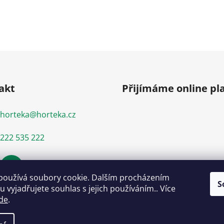
akt
Přijímáme online pl
horteka
@
horteka.cz
222 535 222
používá soubory cookie. Dalším procházením
S
 vyjadřujete souhlas s jejich používáním.. Více
de
.