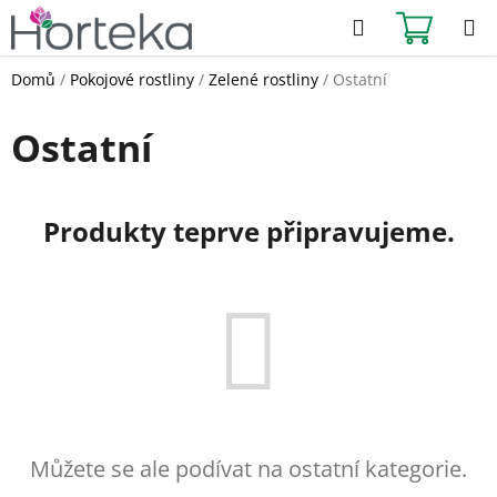
Přejít
Hledat
NÁKUPN
na
KOŠÍK
obsah
Domů
/
Pokojové rostliny
/
Zelené rostliny
/
Ostatní
Ostatní
Produkty teprve připravujeme.
Můžete se ale podívat na ostatní kategorie.