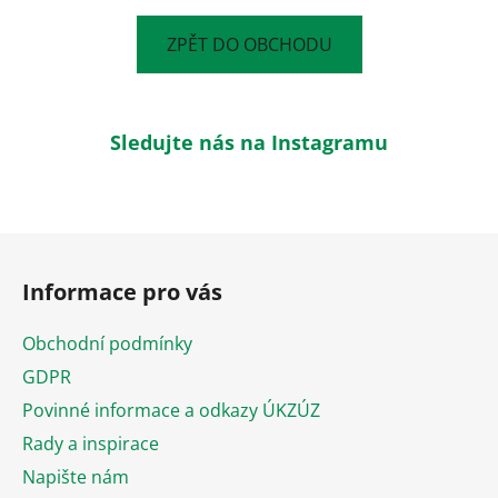
ZPĚT DO OBCHODU
Sledujte nás na Instagramu
Z
á
Informace pro vás
p
a
Obchodní podmínky
t
GDPR
í
Povinné informace a odkazy ÚKZÚZ
Rady a inspirace
Napište nám