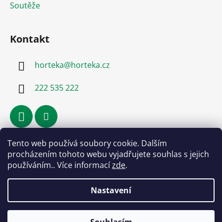
Soutěže
Kontakt
horteka
@
horteka.cz
222 535 222
Tento web používá soubory cookie. Dalším
Přijímáme online platby
procházením tohoto webu vyjadřujete souhlas s jejich
používáním.. Více informací
zde
.
Nastavení