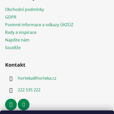
p
a
Obchodní podmínky
t
GDPR
í
Povinné informace a odkazy ÚKZÚZ
Rady a inspirace
Napište nám
Soutěže
Kontakt
horteka
@
horteka.cz
222 535 222