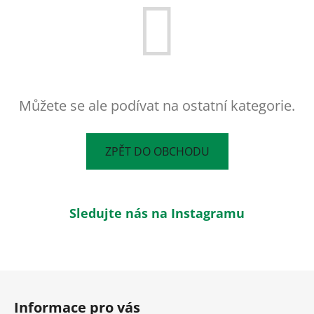
Můžete se ale podívat na ostatní kategorie.
ZPĚT DO OBCHODU
Sledujte nás na Instagramu
Z
á
Informace pro vás