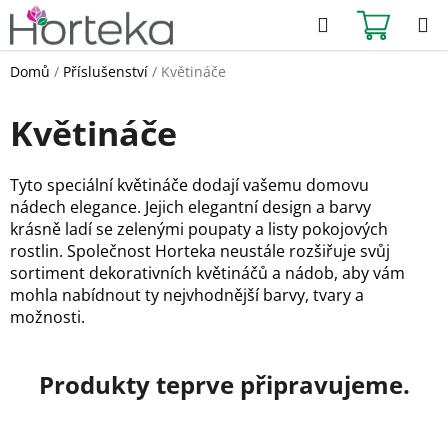
Přejít
Hledat
NÁKUPN
na
KOŠÍK
obsah
Domů
/
Příslušenství
/
Květináče
Květináče
Tyto speciální květináče dodají vašemu domovu
nádech elegance. Jejich elegantní design a barvy
krásně ladí se zelenými poupaty a listy pokojových
rostlin. Společnost Horteka neustále rozšiřuje svůj
sortiment dekorativních květináčů a nádob, aby vám
mohla nabídnout ty nejvhodnější barvy, tvary a
možnosti.
Produkty teprve připravujeme.