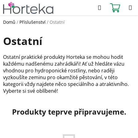
Přejít
Hledat
NÁKUPN
na
KOŠÍK
obsah
Domů
/
Příslušenství
/
Ostatní
Ostatní
Ostatní praktické produkty Horteka se mohou hodit
každému nadšenému zahrádkáři! Ať už hledáte vázu
vhodnou pro hydroponické rostliny, nebo raději
vyzkoušíte zeminu pro okamžité pěstování, v této
kategorii vždy najdete něco speciálního a atraktivního.
Vyberte si své oblíbené!
Produkty teprve připravujeme.