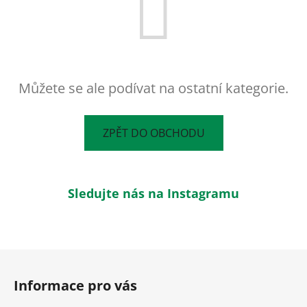
Můžete se ale podívat na ostatní kategorie.
ZPĚT DO OBCHODU
Sledujte nás na Instagramu
Z
á
Informace pro vás
p