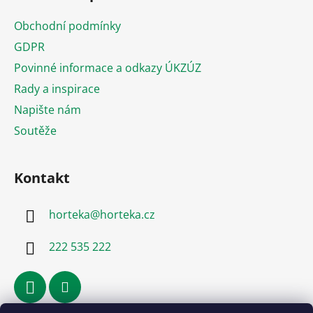
p
a
Obchodní podmínky
t
GDPR
í
Povinné informace a odkazy ÚKZÚZ
Rady a inspirace
Napište nám
Soutěže
Kontakt
horteka
@
horteka.cz
222 535 222