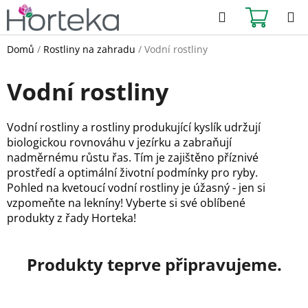
Přejít
Hledat
NÁKUPN
na
KOŠÍK
obsah
Domů
/
Rostliny na zahradu
/
Vodní rostliny
Vodní rostliny
Vodní rostliny a rostliny produkující kyslík udržují
biologickou rovnováhu v jezírku a zabraňují
nadměrnému růstu řas. Tím je zajištěno příznivé
prostředí a optimální životní podmínky pro ryby.
Pohled na kvetoucí vodní rostliny je úžasný - jen si
vzpomeňte na lekníny! Vyberte si své oblíbené
produkty z řady Horteka!
Produkty teprve připravujeme.