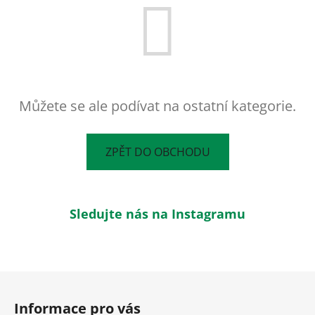
Můžete se ale podívat na ostatní kategorie.
ZPĚT DO OBCHODU
Sledujte nás na Instagramu
Z
á
Informace pro vás