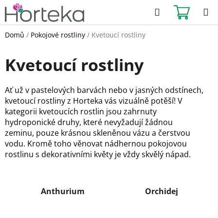
Přejít
Hledat
NÁKUPN
na
KOŠÍK
obsah
Domů
/
Pokojové rostliny
/
Kvetoucí rostliny
Kvetoucí rostliny
Ať už v pastelových barvách nebo v jasných odstínech,
kvetoucí rostliny z Horteka vás vizuálně potěší! V
kategorii kvetoucích rostlin jsou zahrnuty
hydroponické druhy, které nevyžadují žádnou
zeminu, pouze krásnou skleněnou vázu a čerstvou
vodu. Kromě toho věnovat nádhernou pokojovou
rostlinu s dekorativními květy je vždy skvělý nápad.
Anthurium
Orchidej