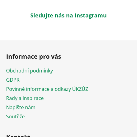
Sledujte nás na Instagramu
Z
á
Informace pro vás
p
a
Obchodní podmínky
t
GDPR
í
Povinné informace a odkazy ÚKZÚZ
Rady a inspirace
Napište nám
Soutěže