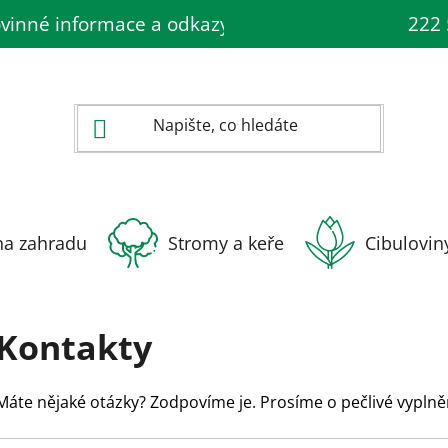
vinné informace a odkazy ÚKZÚZ
Rady a insp
222 
na zahradu
Stromy a keře
Cibulovin
Kontakty
Máte nějaké otázky? Zodpovíme je. Prosíme o pečlivé vyplně