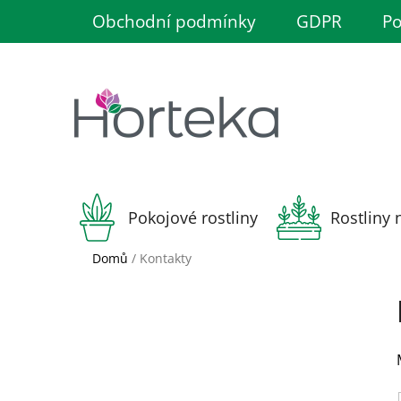
Přejít
Obchodní podmínky
GDPR
Po
na
obsah
Pokojové rostliny
Rostliny 
Domů
/
Kontakty
P
o
s
t
r