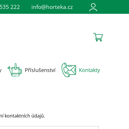
irace
535 222
Napište nám
info@horteka.cz
Soutěže
NÁKUPNÍ
KOŠÍK
y
Příslušenství
Kontakty
ní kontaktních údajů.