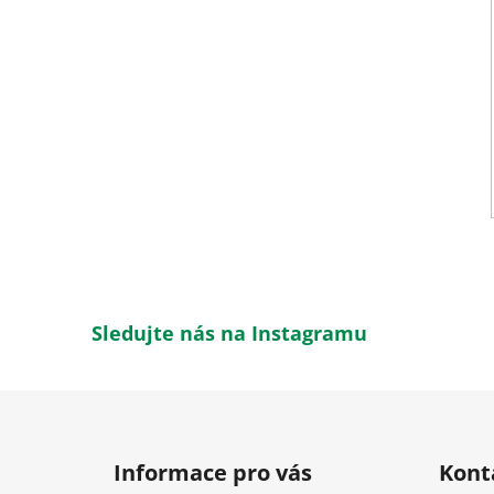
Sledujte nás na Instagramu
Z
á
Informace pro vás
Kont
p