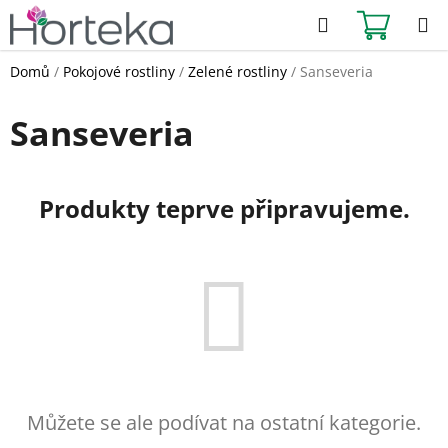
Přejít
Hledat
NÁKUPN
na
KOŠÍK
obsah
Domů
/
Pokojové rostliny
/
Zelené rostliny
/
Sanseveria
Sanseveria
Produkty teprve připravujeme.
Můžete se ale podívat na ostatní kategorie.