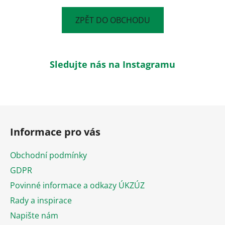
ZPĚT DO OBCHODU
Sledujte nás na Instagramu
Z
á
Informace pro vás
p
a
Obchodní podmínky
t
GDPR
í
Povinné informace a odkazy ÚKZÚZ
Rady a inspirace
Napište nám