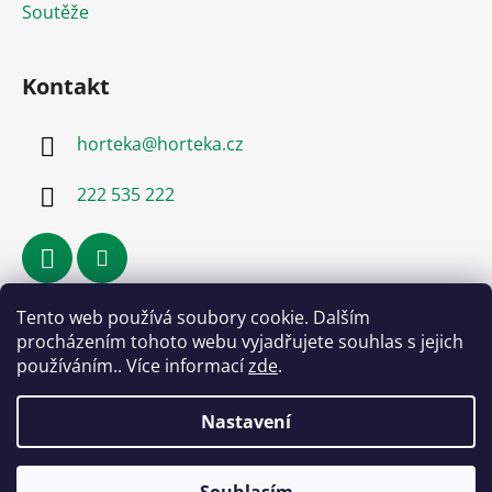
Soutěže
Kontakt
horteka
@
horteka.cz
222 535 222
Tento web používá soubory cookie. Dalším
Přijímáme online platby
procházením tohoto webu vyjadřujete souhlas s jejich
používáním.. Více informací
zde
.
Nastavení