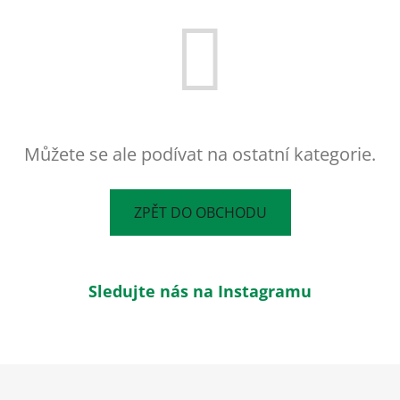
Můžete se ale podívat na ostatní kategorie.
ZPĚT DO OBCHODU
Sledujte nás na Instagramu
Z
á