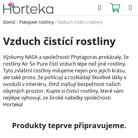
Přejít
Hledat
NÁKUPN
na
KOŠÍK
obsah
Domů
/
Pokojové rostliny
/
Vzduch čistící rostliny
Vzduch čistící rostliny
Výzkumy NASA a společnosti Phytagoras prokázaly, že
rostliny Air So Pure čistí vzduch lépe než jiné rostliny.
Tyto zvláštní rostliny milujeme nejen pro jejich krásu,
ale také proto, že pohlcují a rozkládají škodlivé látky v
ovzduší v interiéru, čímž zvyšují bezpečnost našich
obytných prostor. Kupte si čisticí rostliny, které vám
nejlépe vyhovují, ze široké nabídky společnosti
Horteka!
Produkty teprve připravujeme.