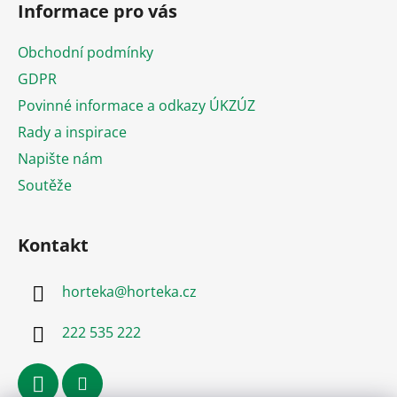
Informace pro vás
p
a
Obchodní podmínky
t
GDPR
í
Povinné informace a odkazy ÚKZÚZ
Rady a inspirace
Napište nám
Soutěže
Kontakt
horteka
@
horteka.cz
222 535 222