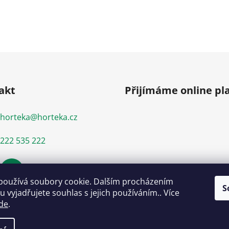
akt
Přijímáme online pl
horteka
@
horteka.cz
222 535 222
používá soubory cookie. Dalším procházením
S
 vyjadřujete souhlas s jejich používáním.. Více
de
.