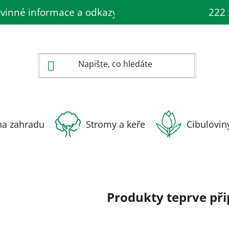
vinné informace a odkazy ÚKZÚZ
Rady a insp
222 
na zahradu
Stromy a keře
Cibulovin
Produkty teprve př