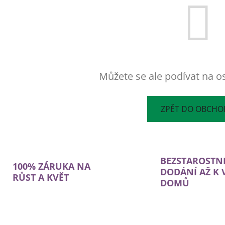
Můžete se ale podívat na os
ZPĚT DO OBCH
BEZSTAROSTN
100% ZÁRUKA NA
DODÁNÍ AŽ K
RŮST A KVĚT
DOMŮ