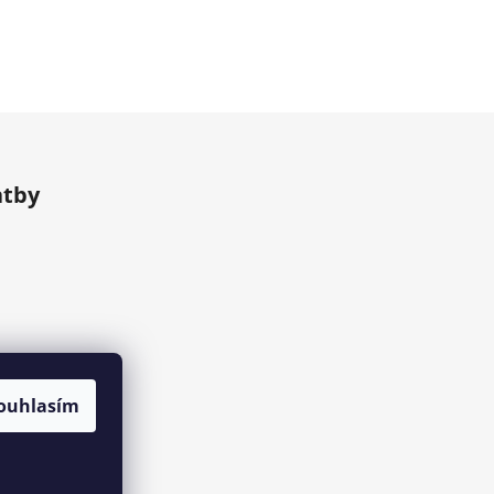
atby
ouhlasím