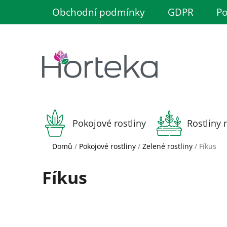
Přejít
Obchodní podmínky
GDPR
Po
na
obsah
Pokojové rostliny
Rostliny 
Domů
/
Pokojové rostliny
/
Zelené rostliny
/
Fíkus
Fíkus
P
o