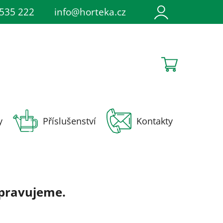
irace
535 222
Napište nám
info@horteka.cz
Soutěže
NÁKUPNÍ
KOŠÍK
y
Příslušenství
Kontakty
ipravujeme.