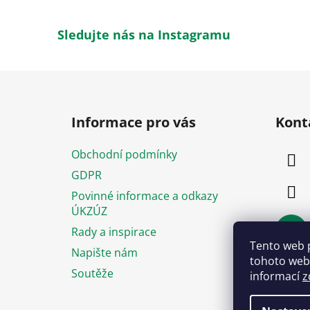
Sledujte nás na Instagramu
Z
á
Informace pro vás
Kont
p
a
Obchodní podmínky
t
GDPR
í
Povinné informace a odkazy
ÚKZÚZ
Rady a inspirace
Tento web 
Napište nám
tohoto webu
Soutěže
informací
z