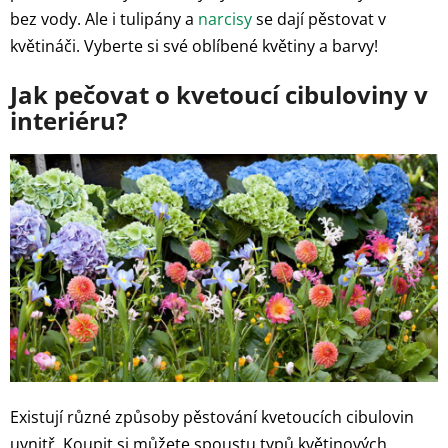
bez vody. Ale i tulipány a
narcisy
se dají pěstovat v
květináči. Vyberte si své oblíbené květiny a barvy!
Jak pečovat o kvetoucí cibuloviny v
interiéru?
Existují různé způsoby pěstování kvetoucích cibulovin
uvnitř. Koupit si můžete spoustu typů květinových