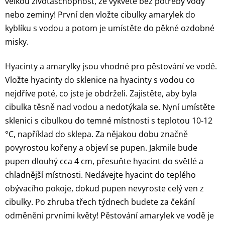
velkou životaschopnost, že vykvete bez potřeby vody
nebo zeminy! První den vložte cibulky amarylek do
kyblíku s vodou a potom je umístěte do pěkné ozdobné
misky.
Hyacinty a amarylky jsou vhodné pro pěstování ve vodě.
Vložte hyacinty do sklenice na hyacinty s vodou co
nejdříve poté, co jste je obdrželi. Zajistěte, aby byla
cibulka těsně nad vodou a nedotýkala se. Nyní umístěte
sklenici s cibulkou do temné místnosti s teplotou 10-12
°C, například do sklepa. Za nějakou dobu značně
povyrostou kořeny a objeví se pupen. Jakmile bude
pupen dlouhý cca 4 cm, přesuňte hyacint do světlé a
chladnější místnosti. Nedávejte hyacint do teplého
obývacího pokoje, dokud pupen nevyroste celý ven z
cibulky. Po zhruba třech týdnech budete za čekání
odměněni prvními květy! Pěstování amarylek ve vodě je