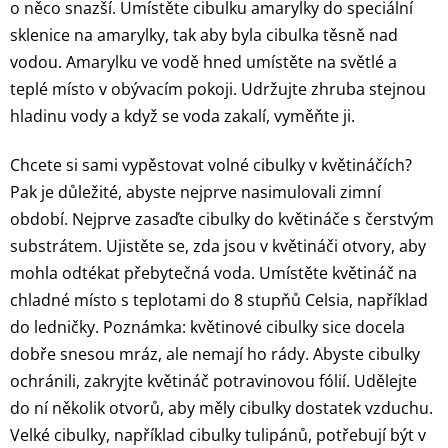
o něco snazší. Umístěte cibulku amarylky do speciální
sklenice na amarylky, tak aby byla cibulka těsně nad
vodou. Amarylku ve vodě hned umístěte na světlé a
teplé místo v obývacím pokoji. Udržujte zhruba stejnou
hladinu vody a když se voda zakalí, vyměňte ji.
Chcete si sami vypěstovat volné cibulky v květináčích?
Pak je důležité, abyste nejprve nasimulovali zimní
období. Nejprve zasaďte cibulky do květináče s čerstvým
substrátem. Ujistěte se, zda jsou v květináči otvory, aby
mohla odtékat přebytečná voda. Umístěte květináč na
chladné místo s teplotami do 8 stupňů Celsia, například
do ledničky. Poznámka: květinové cibulky sice docela
dobře snesou mráz, ale nemají ho rády. Abyste cibulky
ochránili, zakryjte květináč potravinovou fólií. Udělejte
do ní několik otvorů, aby měly cibulky dostatek vzduchu.
Velké cibulky, například cibulky tulipánů, potřebují být v