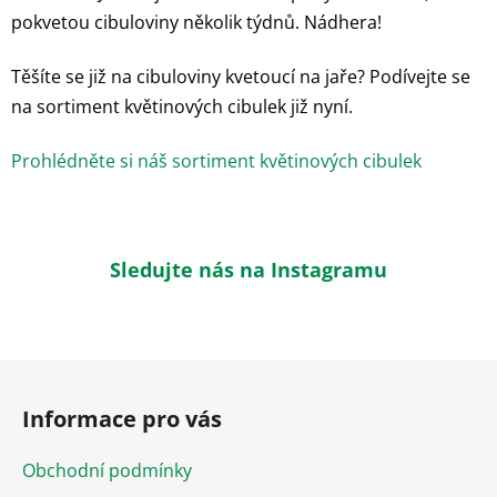
pokvetou cibuloviny několik týdnů. Nádhera!
Těšíte se již na cibuloviny kvetoucí na jaře? Podívejte se
na sortiment květinových cibulek již nyní.
Prohlédněte si náš sortiment květinových cibulek
Sledujte nás na Instagramu
Z
á
Informace pro vás
p
a
Obchodní podmínky
t