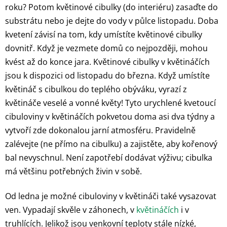
roku? Potom květinové cibulky (do interiéru) zasaďte do
substrátu nebo je dejte do vody v půlce listopadu. Doba
kvetení závisí na tom, kdy umístíte květinové cibulky
dovnitř. Když je vezmete domů co nejpozději, mohou
kvést až do konce jara. Květinové cibulky v květináčích
jsou k dispozici od listopadu do března. Když umístíte
květináč s cibulkou do teplého obýváku, vyrazí z
květináče veselé a vonné květy! Tyto urychlené kvetoucí
cibuloviny v květináčích pokvetou doma asi dva týdny a
vytvoří zde dokonalou jarní atmosféru. Pravidelně
zalévejte (ne přímo na cibulku) a zajistěte, aby kořenový
bal nevyschnul. Není zapotřebí dodávat výživu; cibulka
má většinu potřebných živin v sobě.
Od ledna je možné cibuloviny v květináči také vysazovat
ven. Vypadají skvěle v záhonech, v
květináčích
i v
truhlících. Jelikož jsou venkovní teploty stále nízké,