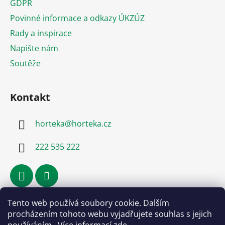
GDPR
í
Povinné informace a odkazy ÚKZÚZ
Rady a inspirace
Napište nám
Soutěže
Kontakt
horteka
@
horteka.cz
222 535 222
Tento web používá soubory cookie. Dalším
Přijímáme online platby
procházením tohoto webu vyjadřujete souhlas s jejich