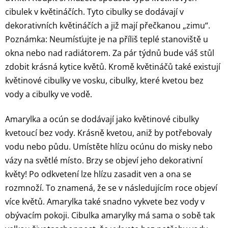
cibulek v květináčích. Tyto cibulky se dodávají v
dekorativních květináčích a již mají přečkanou „zimu“.
Poznámka: Neumísťujte je na příliš teplé stanoviště u
okna nebo nad radiátorem. Za pár týdnů bude váš stůl
zdobit krásná kytice květů. Kromě květináčů také existují
květinové cibulky ve vosku, cibulky, které kvetou bez
vody a cibulky ve vodě.
Amarylka a ocún se dodávají jako květinové cibulky
kvetoucí bez vody. Krásně kvetou, aniž by potřebovaly
vodu nebo půdu. Umístěte hlízu ocúnu do misky nebo
vázy na světlé místo. Brzy se objeví jeho dekorativní
květy! Po odkvetení lze hlízu zasadit ven a ona se
rozmnoží. To znamená, že se v následujícím roce objeví
více květů. Amarylka také snadno vykvete bez vody v
obývacím pokoji. Cibulka amarylky má sama o sobě tak