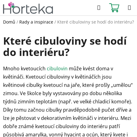
Přejít
Hledat
NÁKUPN
na
KOŠÍK
obsah
Domů
/
Rady a inspirace
/
Které cibuloviny se hodí do interiéru?
Které cibuloviny se hodí
do interiéru?
Mnoho kvetoucích
cibulovin
může kvést doma v
květináči. Kvetoucí cibuloviny v květináčích jsou
květinové cibulky kvetoucí na jaře, které prošly „umělou“
zimou. Ve školce byly vystavovány po dobu několika
týdnů zimním teplotám (např. ve velké chladicí komoře).
Díky tomu začnou cibulky pravděpodobně pučet dříve a
lze je pěstovat v dekorativním květináči v interiéru. Mezi
dobře známé kvetoucí cibuloviny do interiéru patří
působivá amarylka, vonný hyacint a ocún, který kvete i