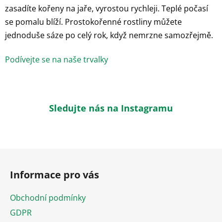
zasadíte kořeny na jaře, vyrostou rychleji. Teplé počasí
se pomalu blíží. Prostokořenné rostliny můžete
jednoduše sáze po celý rok, když nemrzne samozřejmě.
Podívejte se na naše trvalky
Sledujte nás na Instagramu
Z
á
Informace pro vás
p
a
Obchodní podmínky
t
GDPR
í