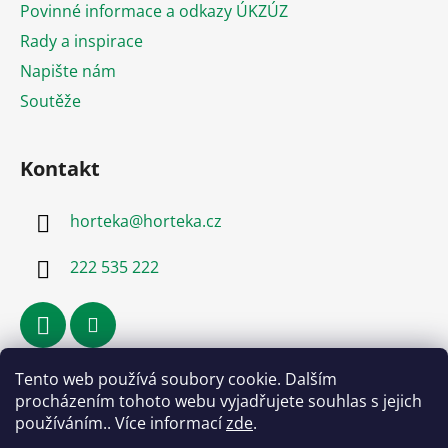
Povinné informace a odkazy ÚKZÚZ
Rady a inspirace
Napište nám
Soutěže
Kontakt
horteka
@
horteka.cz
222 535 222
Tento web používá soubory cookie. Dalším
Přijímáme online platby
procházením tohoto webu vyjadřujete souhlas s jejich
používáním.. Více informací
zde
.