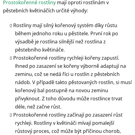
Prostokořenné rostliny
mají oproti rostlinám v
pěstebních květináčích určité výhody:
Rostliny mají silný kořenový systém díky růstu
během jednoho roku u pěstitele. První rok po
výsadbě je rostlina silnější než rostlina z
pěstebního květináče.
Prostokořenné rostliny rychleji kořeny zapustí.
Ihned po zasazení se kořeny výborně adaptují na
zeminu, což se nedá říci u rostlin z pěstebních
nádob. V případě takto pěstovaných rostlin, si musí
kořenový bal postupně na novou zeminu
přivyknout. Z toho důvodu může rostlince trvat
déle, než začne růst.
Prostokořenné rostliny začínají po zasazení růst
rychleji. Rostliny v květináči mívají pomalejší
růstový proces, což může být příčinou chorob,