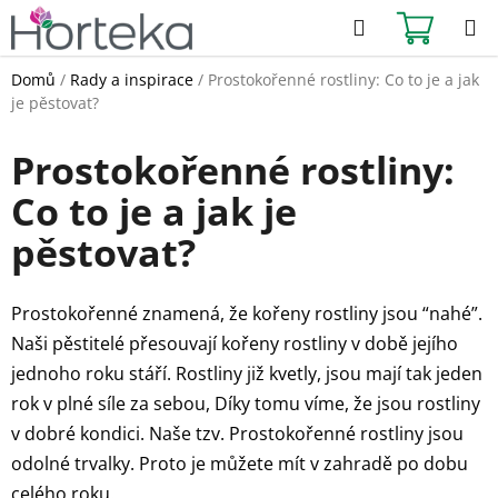
Přejít
Hledat
NÁKUPN
na
KOŠÍK
obsah
Domů
/
Rady a inspirace
/
Prostokořenné rostliny: Co to je a jak
je pěstovat?
Prostokořenné rostliny:
Co to je a jak je
pěstovat?
Prostokořenné znamená, že kořeny rostliny jsou “nahé”.
Naši pěstitelé přesouvají kořeny rostliny v době jejího
jednoho roku stáří. Rostliny již kvetly, jsou mají tak jeden
rok v plné síle za sebou, Díky tomu víme, že jsou rostliny
v dobré kondici. Naše tzv. Prostokořenné rostliny jsou
odolné trvalky. Proto je můžete mít v zahradě po dobu
celého roku.