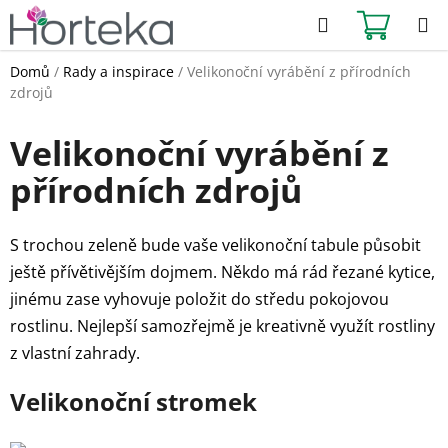
Přejít
Hledat
NÁKUPN
na
KOŠÍK
obsah
Domů
/
Rady a inspirace
/
Velikonoční vyrábění z přírodních
zdrojů
Velikonoční vyrábění z
přírodních zdrojů
S trochou zeleně bude vaše velikonoční tabule působit
ještě přívětivějším dojmem. Někdo má rád řezané kytice,
jinému zase vyhovuje položit do středu pokojovou
rostlinu. Nejlepší samozřejmě je kreativně využít rostliny
z vlastní zahrady.
Velikonoční stromek