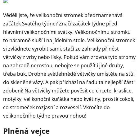
Věděli jste, že velikonoční stromek předznamenává
začátek Svatého týdne? Značí začátek týdne před
hlavními velikonočními svátky. Velikonočnímu stromku
to náramně sluší i na jídelním stole. Velikonoční stromek
si zvládnete vyrobit sami, stačí ze zahrady přinést
větvičky z vrby nebo lísky. Pokud vám zrovna tyto stromy
na zahradě nerostou, nebojte se použít i jiné druhy,
třeba buk. Drobné světlehnědé větvičky umístěte na stůl
do skleněné vázy. A pak přichází na řadu ta nejlepší část:
zdobení! Na větvičky můžete pověsit co chcete, kraslice,
motýlky, velikonoční kuřátka nebo květiny, prostě cokoli,
co stromeček rozjasní a rozveselí. Vkročíte do
velikonočního týdne pravou nohou!
Plněná vejce