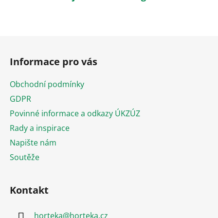
Z
á
Informace pro vás
p
a
Obchodní podmínky
t
GDPR
í
Povinné informace a odkazy ÚKZÚZ
Rady a inspirace
Napište nám
Soutěže
Kontakt
horteka
@
horteka.cz