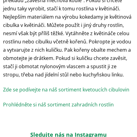
překladu „závěsná mechová koule“. Pokud si chcete
jednu taky vyrobit, stačí k tomu rostlina v květináči.
Nejlepším materiálem na výrobu kokedamy je květinová
cibulka v květináči. Můžete použít i jiný druhy rostlin,
nesmí však být příliš těžké. Vytáhněte z květináče celou
rostlinu nebo cibulku včetně kořenů. Pokropte je vodou
a vytvarujte z nich kuličku. Pak kořeny obalte mechem a
obmotejte je drátkem. Pokud si kuličku chcete zavěsit,
stačí ji obmotat nylonovým vlascem a spustit ji ze
stropu, třeba nad jídelní stůl nebo kuchyňskou linku.
Zde se podívejte na náš sortiment kvetoucích cibulovin
Prohlédněte si náš sortiment zahradních rostlin
Sledujte nás na Instagramu