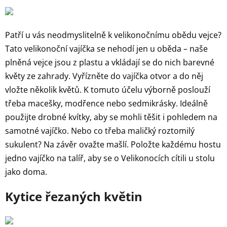
Patří u vás neodmyslitelně k velikonočnímu obědu vejce?
Tato velikonoční vajíčka se nehodí jen u oběda – naše
plněná vejce jsou z plastu a vkládají se do nich barevné
květy ze zahrady. Vyřízněte do vajíčka otvor a do něj
vložte několik květů. K tomuto účelu výborně poslouží
třeba macešky, modřence nebo sedmikrásky. Ideálně
použijte drobné kvítky, aby se mohli těšit i pohledem na
samotné vajíčko. Nebo co třeba maličký roztomilý
sukulent? Na závěr ovažte mašlí. Položte každému hostu
jedno vajíčko na talíř, aby se o Velikonocích cítili u stolu
jako doma.
Kytice řezaných květin