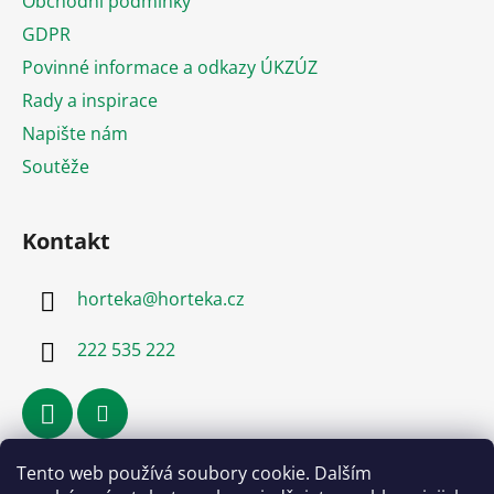
Obchodní podmínky
t
GDPR
í
Povinné informace a odkazy ÚKZÚZ
Rady a inspirace
Napište nám
Soutěže
Kontakt
horteka
@
horteka.cz
222 535 222
Tento web používá soubory cookie. Dalším