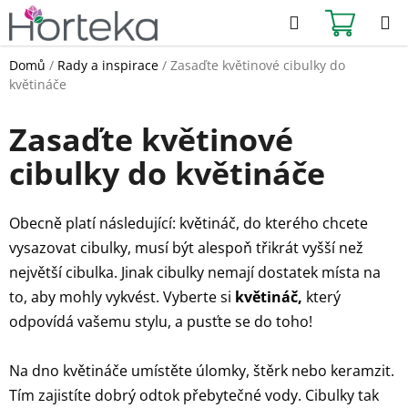
Přejít
Hledat
NÁKUPN
na
KOŠÍK
obsah
Domů
/
Rady a inspirace
/
Zasaďte květinové cibulky do
květináče
Zasaďte květinové
cibulky do květináče
Obecně platí následující: květináč, do kterého chcete
vysazovat cibulky, musí být alespoň třikrát vyšší než
největší cibulka. Jinak cibulky nemají dostatek místa na
to, aby mohly vykvést. Vyberte si
květináč
,
který
odpovídá vašemu stylu, a pusťte se do toho!
Na dno květináče umístěte úlomky, štěrk nebo keramzit.
Tím zajistíte dobrý odtok přebytečné vody. Cibulky tak