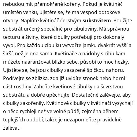
nebudou mít přemokřené kořeny. Pokud je květináč
umístěn venku, ujistěte se, že má vespod odtokové
otvory. Naplňte květináč čerstvým
substrátem
. Použijte
substrát určený speciálně pro cibuloviny. Má správnou
texturu a živiny, které cibulky potřebují pro dokonalý
vývoj. Pro každou cibulku vytvořte jamku dvakrát vyšší a
širší, než je ona sama. Květináče a nádoby s cibulkami
můžete naaranžovat blízko sebe, působí to moc hezky.
Ujistěte se, že jsou cibulky zasazené špičkou nahoru.
Podívejte se zblízka, zda již uvidíte stonek nebo horní
část rostliny. Zahrňte květinové cibulky další vrstvou
substrátu a dobře upěchujte. Dostatečně zalévejte, aby
cibulky zakořenily. Květinové cibulky v květináči vysychají
o něco rychleji než ve volné půdě, zejména během
teplejších období, takže je nezapomeňte pravidelně
zalévat.