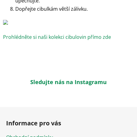
upěchujte.
Dopřejte cibulkám větší zálivku.
Prohlédněte si naši kolekci cibulovin přímo zde
Sledujte nás na Instagramu
Z
á
Informace pro vás
p
a