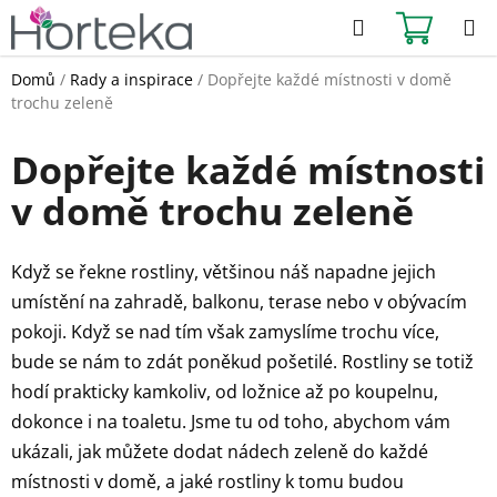
Přejít
Hledat
NÁKUPN
na
KOŠÍK
obsah
Domů
/
Rady a inspirace
/
Dopřejte každé místnosti v domě
trochu zeleně
Dopřejte každé místnosti
v domě trochu zeleně
Když se řekne rostliny, většinou náš napadne jejich
umístění na zahradě, balkonu, terase nebo v obývacím
pokoji. Když se nad tím však zamyslíme trochu více,
bude se nám to zdát poněkud pošetilé. Rostliny se totiž
hodí prakticky kamkoliv, od ložnice až po koupelnu,
dokonce i na toaletu. Jsme tu od toho, abychom vám
ukázali, jak můžete dodat nádech zeleně do každé
místnosti v domě, a jaké rostliny k tomu budou