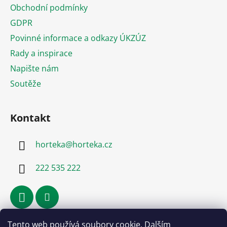
a
Obchodní podmínky
t
GDPR
í
Povinné informace a odkazy ÚKZÚZ
Rady a inspirace
Napište nám
Soutěže
Kontakt
horteka
@
horteka.cz
222 535 222
Tento web používá soubory cookie. Dalším