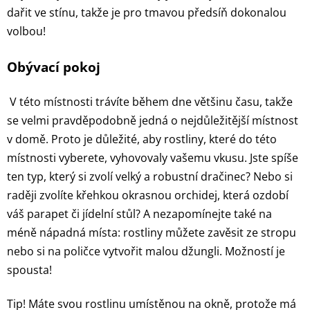
dařit ve stínu, takže je pro tmavou předsíň dokonalou
volbou!
Obývací pokoj
V této místnosti trávíte během dne většinu času, takže
se velmi pravděpodobně jedná o nejdůležitější místnost
v domě. Proto je důležité, aby rostliny, které do této
místnosti vyberete, vyhovovaly vašemu vkusu. Jste spíše
ten typ, který si zvolí velký a robustní dračinec? Nebo si
raději zvolíte křehkou okrasnou orchidej, která ozdobí
váš parapet či jídelní stůl? A nezapomínejte také na
méně nápadná místa: rostliny můžete zavěsit ze stropu
nebo si na poličce vytvořit malou džungli. Možností je
spousta!
Tip! Máte svou rostlinu umístěnou na okně, protože má