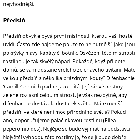
nejvhodnější.
Předsíň
Předsíň obvykle bývá první místností, kterou vaši hosté
uvidí. Často zde najdeme pouze to nejnutnější, jako jsou
pokrývky hlavy, kabáty či botník. Osvěžení této místnosti
rostlinou je tak skvělý nápad. Pokaždé, když přijdete
domů, se vám dostane vřelého zelenavého uvítání. Máte
velkou předsíň s několika prázdnými kouty? Difenbachie
‘Camille‘ do nich padne jako ulitá. Její zářivé odstíny
zelené rozjasní celou místnost. Je však nezbytné, aby
difenbachie dostávala dostatek světla. Máte menší
předsíň, ve které není moc přírodního světla? Pokud
ano, doporučujeme palačinkovou rostlinu (Pilea
peperomioides). Nejlépe se bude vyjímat na podstavci.
Největší výhodou této rostliny je, že se jí bude dobře