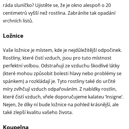
ráda sluníčko? Ujistěte se, že je okno alespoň o 20
centimetrů vyšší než rostlina. Zabráníte tak opadání
vrchních listů.
Ložnice
Vaše ložnice je místem, kde je nejdůležitější odpočinek.
Rostliny, které čistí vzduch, jsou pro tuto místnost
perfektní volbou. Odstraňují ze vzduchu škodlivé látky
(které mohou způsobit bolesti hlavy nebo problémy se
spánkem) a rozkládají je. Tyto rostliny také do určité
míry zvlhčují vzduch odpařováním. Z nabídky rostlin,
které čistí vzduch, vřele doporučujeme kalateu ‘Insigne’.
Nejen, že díky ní bude ložnice na pohled krásnější, ale
také zlepší kvalitu vašeho života.
Koupelna