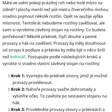
Máte ve svém pokoji prázdný roh nebo holé místo na
stěně? I plochy menší než půl metru čtverečního mohou
snadno pojmout několik rostlin. Opět se využije výška
místnosti. Tentokrát nebudeme rostliny zavěšovat, ale
sami si vyrobíme závěsný stojan na rostliny. Co budete
potřebovat? Několik prkének, čtyři dlouhé a pevné
provazy a hák na zavěšení. Provazy by měly dosáhnout
od stropu k podlaze a prkénka by měla být o něco širší
než
květináč
. Postupujte podle následujících kroků a
vyrobte si snadno vlastní závěsný stojan na rostliny:
Krok 1:
Vyvrtejte do prkének otvory, jimiž je možné
provazy provléknout.
Krok 2:
Nahoře provazy svažte dohromady a
vytvořte očko. To zavěsíte po sestavení stojanu na
hák.
Krok 3:
Provlékněte provazy otvory v prkénkách a