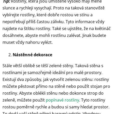
Tip:
Rostliny, která jsou umístěné vysoko mají méně
slunce a rychleji vysychají. Proto na taková stanoviště
vybírejte rostliny, které dobře rostou ve stínu a
nepotřebují příliš častou zálivku. Tyto informace vždy
najdete na štítku rostliny. Také se ujistěte, že na květináč
dosáhnete, abyste mohli rostlinu zalévat. Jinak budete
muset vždy nahoru vylézt.
Nástěnné dekorace
Stále větší oblibě se těší zelené stěny. Taková stěna s
rostlinami je samozřejmě ideální pro malé prostory.
Existují dva způsoby, jak vytvořit zelenou stěnu: rostliny
můžete pěstovat přímo na stěně nebo použít stojan pro
rostliny. Abyste oblékli stěnu nebo dokonce strop do
zeleně, můžete použít
popínavé rostliny
. Tyto rostliny
rostou poměrně rychle a budou si samy hledat prostor.
To dodá vaší stěně pěkný barevný odstín. Vhodnou