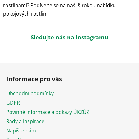
rostlinami? Podívejte se na naši širokou nabídku
pokojových rostlin.
Sledujte nás na Instagramu
Z
á
Informace pro vás
p
a
Obchodní podmínky
t
GDPR
í
Povinné informace a odkazy ÚKZÚZ
Rady a inspirace
Napište nám