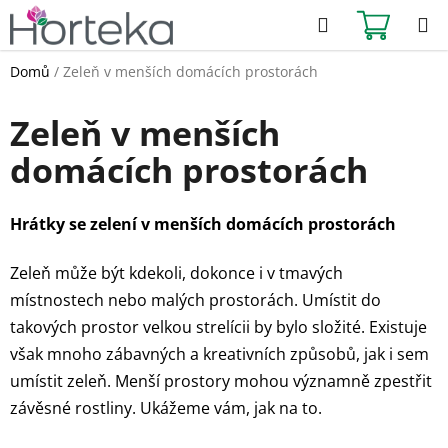
Přejít
Hledat
NÁKUPN
na
KOŠÍK
obsah
Domů
/
Zeleň v menších domácích prostorách
Zeleň v menších
domácích prostorách
Hrátky se zelení v menších domácích prostorách
Zeleň může být kdekoli, dokonce i v tmavých
místnostech nebo malých prostorách. Umístit do
takových prostor velkou strelícii by bylo složité. Existuje
však mnoho zábavných a kreativních způsobů, jak i sem
umístit zeleň. Menší prostory mohou významně zpestřit
závěsné rostliny. Ukážeme vám, jak na to.