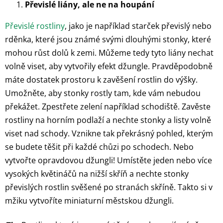
Převislé liány, ale ne na houpání
Převislé rostliny
, jako je například starček převislý nebo
rděnka, které jsou známé svými dlouhými stonky, které
mohou růst dolů k zemi. Můžeme tedy tyto liány nechat
volně viset, aby vytvořily efekt džungle. Pravděpodobně
máte dostatek prostoru k zavěšení rostlin do výšky.
Umožněte, aby stonky rostly tam, kde vám nebudou
překážet. Zpestřete zelení například schodiště. Zavěste
rostliny na horním podlaží a nechte stonky a listy volně
viset nad schody. Vznikne tak překrásný pohled, kterým
se budete těšit při každé chůzi po schodech. Nebo
vytvořte opravdovou džungli! Umístěte jeden nebo více
vysokých květináčů na nižší skříň a nechte stonky
převislých rostlin svěšené po stranách skříně. Takto si v
mžiku vytvoříte miniaturní městskou džungli.