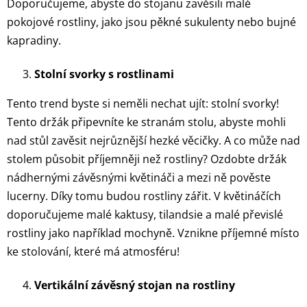
Doporučujeme, abyste do stojanu zavěsili malé
pokojové rostliny, jako jsou pěkné sukulenty nebo bujné
kapradiny.
Stolní svorky s rostlinami
Tento trend byste si neměli nechat ujít: stolní svorky!
Tento držák připevníte ke stranám stolu, abyste mohli
nad stůl zavěsit nejrůznější hezké věcičky. A co může nad
stolem působit příjemněji než rostliny? Ozdobte držák
nádhernými závěsnými květináči a mezi ně pověste
lucerny. Díky tomu budou rostliny zářit. V květináčích
doporučujeme malé kaktusy, tilandsie a malé převislé
rostliny jako například mochyně. Vznikne příjemné místo
ke stolování, které má atmosféru!
Vertikální závěsný stojan na rostliny