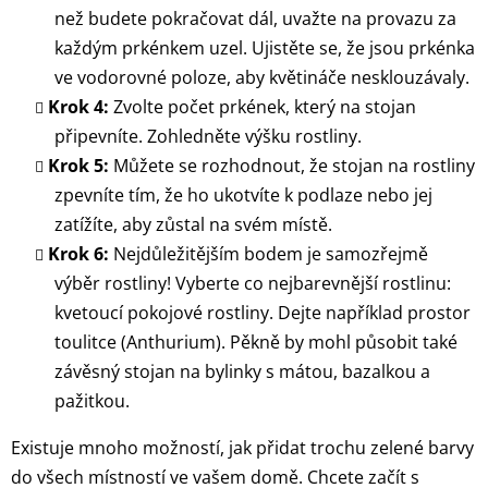
než budete pokračovat dál, uvažte na provazu za
každým prkénkem uzel. Ujistěte se, že jsou prkénka
ve vodorovné poloze, aby květináče nesklouzávaly.
Krok 4:
Zvolte počet prkének, který na stojan
připevníte. Zohledněte výšku rostliny.
Krok 5:
Můžete se rozhodnout, že stojan na rostliny
zpevníte tím, že ho ukotvíte k podlaze nebo jej
zatížíte, aby zůstal na svém místě.
Krok 6:
Nejdůležitějším bodem je samozřejmě
výběr rostliny! Vyberte co nejbarevnější rostlinu:
kvetoucí pokojové rostliny. Dejte například prostor
toulitce (Anthurium). Pěkně by mohl působit také
závěsný stojan na bylinky s mátou, bazalkou a
pažitkou.
Existuje mnoho možností, jak přidat trochu zelené barvy
do všech místností ve vašem domě. Chcete začít s