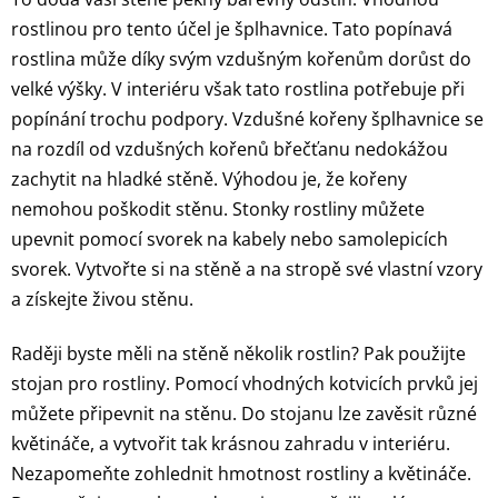
rostlinou pro tento účel je šplhavnice. Tato popínavá
rostlina může díky svým vzdušným kořenům dorůst do
velké výšky. V interiéru však tato rostlina potřebuje při
popínání trochu podpory. Vzdušné kořeny šplhavnice se
na rozdíl od vzdušných kořenů břečťanu nedokážou
zachytit na hladké stěně. Výhodou je, že kořeny
nemohou poškodit stěnu. Stonky rostliny můžete
upevnit pomocí svorek na kabely nebo samolepicích
svorek. Vytvořte si na stěně a na stropě své vlastní vzory
a získejte živou stěnu.
Raději byste měli na stěně několik rostlin? Pak použijte
stojan pro rostliny. Pomocí vhodných kotvicích prvků jej
můžete připevnit na stěnu. Do stojanu lze zavěsit různé
květináče, a vytvořit tak krásnou zahradu v interiéru.
Nezapomeňte zohlednit hmotnost rostliny a květináče.