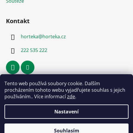
Soutěže
Kontakt
horteka
@
horteka.cz
222 535 222
Tento web používá soubory cookie. Dalším
Přijímáme online platby
procházením tohoto webu vyjadřujete souhlas s jejich
používáním.. Více informací
zde
.
Nastavení
Souhlasím
Vytvořil Shoptet