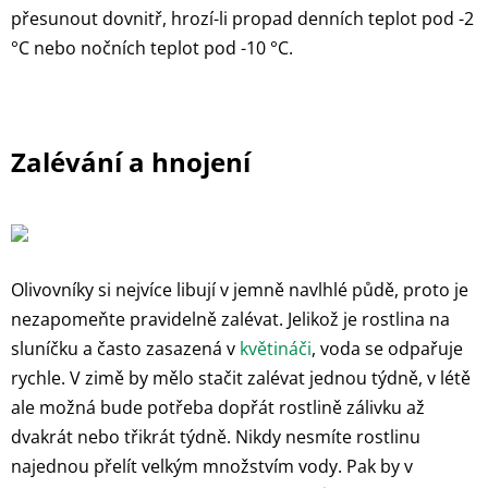
přesunout dovnitř, hrozí-li propad denních teplot pod -2
°C nebo nočních teplot pod -10 °C.
Zalévání a hnojení
Olivovníky si nejvíce libují v jemně navlhlé půdě, proto je
nezapomeňte pravidelně zalévat. Jelikož je rostlina na
sluníčku a často zasazená v
květináči
, voda se odpařuje
rychle. V zimě by mělo stačit zalévat jednou týdně, v létě
ale možná bude potřeba dopřát rostlině zálivku až
dvakrát nebo třikrát týdně. Nikdy nesmíte rostlinu
najednou přelít velkým množstvím vody. Pak by v