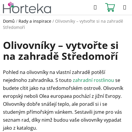
Přejít
Hledat
NÁKUPN
na
KOŠÍK
obsah
Domů
/
Rady a inspirace
/
Olivovníky – vytvořte si na zahradě
Středomoří
Olivovníky – vytvořte si
na zahradě Středomoří
Pohled na olivovníky na vlastní zahradě potěší
nejednoho zahradníka. S touto
zahradní rostlinou
se
budete cítit jako na středomořském ostrově. Olivovník
evropský neboli Olea europaea pochází z jižní Evropy.
Olivovníky dobře snášejí teplo, ale poradí si i se
studeným přímořským vánkem. Sestavili jsme pro vás
seznam rad, díky nimž budou vaše olivovníky vypadat
jako z katalogu.