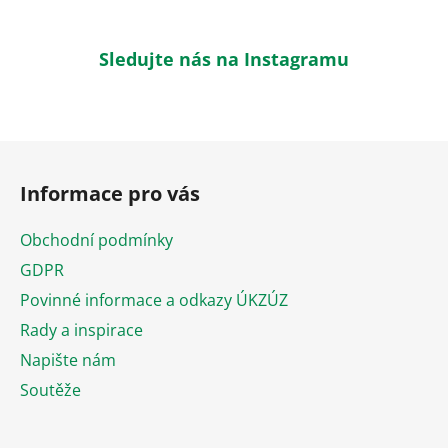
Sledujte nás na Instagramu
Z
á
Informace pro vás
p
a
Obchodní podmínky
t
GDPR
í
Povinné informace a odkazy ÚKZÚZ
Rady a inspirace
Napište nám
Soutěže