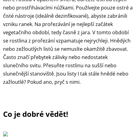
nebo prostřihávacími nůžkami. Používejte pouze ostré a
čisté nástroje (ideálně dezinfikované), abyste zabránili
vzniku ranek. Na prořezávání je nejlepší začátek
vegetačního období, tedy časně z jara. V tomto období
se rostlina z prořezání vzpamatuje nejrychleji. Hnědých
nebo zežloutlých listů se nemusíte okamžitě zbavovat.
Často značí přebytek zálivky nebo nedostatek
slunečního svitu. Přesuňte rostlinu na sušší nebo
slunečnější stanoviště. Jsou listy I tak stále hnědé nebo
zažloutlé? Pokud ano, pryč s nimi.
Co je dobré vědět!