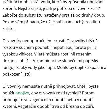
květináči mohla stát voda, která by způsobila uhnívání
kořenů. Nejste si jistí, jestli je potřeba olivovník zalít?
Zabořte do substrátu natažený prst až po druhý kloub.
Pokud vám připadá, že už je substrát suchý, rostlinu
zalijte.
Olivovníky nedoporučujeme rosit. Olivovníky běžně
rostou v suchém podnebí, nepotřebují proto příliš
vysokou vlhkost. V létě můžete rostlině rosením
dokonce ublížit. V kombinaci se slunečními paprsky
fungují kapky vody jako lupa. Mohlo by dojít ke spálení a
poškození listů.
Olivovníky nemusíte nutně přihnojovat. Chtěli byste
použít
hnojivo
, aby olivovník rostl rychleji? Potom
přihnojujte ve vegetačním období nebo v období
kvetení. Vegetační období trvá od března do září.