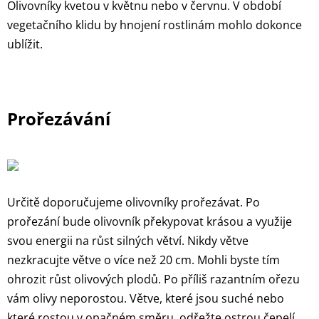
Olivovníky kvetou v květnu nebo v červnu. V období
vegetačního klidu by hnojení rostlinám mohlo dokonce
ublížit.
Prořezávání
Určitě doporučujeme olivovníky prořezávat. Po
prořezání bude olivovník překypovat krásou a využije
svou energii na růst silných větví. Nikdy větve
nezkracujte větve o více než 20 cm. Mohli byste tím
ohrozit růst olivových plodů. Po příliš razantním ořezu
vám olivy neporostou. Větve, které jsou suché nebo
které rostou v opačném směru, odřežte ostrou čepelí