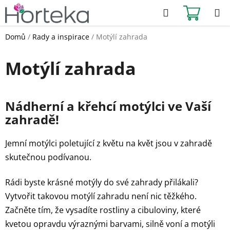
Přejít
Hledat
NÁKUPN
na
KOŠÍK
obsah
Domů
/
Rady a inspirace
/
Motýlí zahrada
Motýlí zahrada
Nádherní a křehcí motýlci ve Vaší
zahradě!
Jemní motýlci poletující z květu na květ jsou v zahradě
skutečnou podívanou.
Rádi byste krásné motýly do své zahrady přilákali?
Vytvořit takovou motýlí zahradu není nic těžkého.
Začněte tím, že vysadíte rostliny a cibuloviny, které
kvetou opravdu výraznými barvami, silně voní a motýli