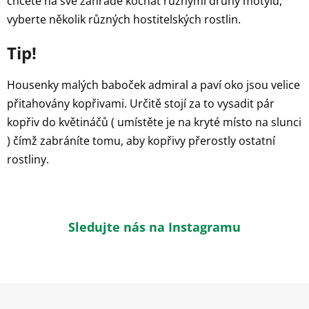
chcete na své zahradě kochat různými druhy motýlů,
vyberte několik různých hostitelských rostlin.
Tip!
Housenky malých baboček admiral a paví oko jsou velice
přitahovány kopřivami. Určitě stojí za to vysadit pár
kopřiv do květináčů ( umístěte je na kryté místo na slunci
) čímž zabráníte tomu, aby kopřivy přerostly ostatní
rostliny.
Sledujte nás na Instagramu
Z