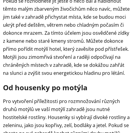
Pokud se rozhodnete jít ještě o něco dál a nabídnout
těmto malým zbarveným živočichům něco navíc, můžete
jim také v zahradě přichystat místa, kde se budou moci
ukrýt před deštěm, větrem nebo chladným počasím či
dokonce mrazem. Za tímto účelem jsou osvědčené zídky
z kamene nebo staré kmeny stromů. Můžete dokonce
přímo pořídit motýlí hotel, který zavěsíte pod přístřešek.
Motýli jsou zimomřivá stvoření a raději odpočívají na
chráněných místech v zahradě, kde se dokážou zahřát
na slunci a zvýšit svou energetickou hladinu pro létání.
Od housenky po motýla
Pro vytvoření příležitosti pro rozmnožování různých
druhů motýlů ve vaší motýlí zahradě jsou nutné
hostitelské rostliny. Housenky si vybírají divoké rostliny a
zeleninu, jako jsou kopřivy, zelí, bodláky a jetel. Pokud se