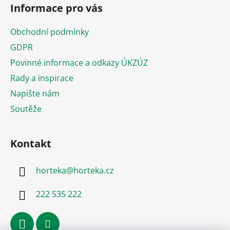
á
Informace pro vás
p
a
Obchodní podmínky
t
GDPR
í
Povinné informace a odkazy ÚKZÚZ
Rady a inspirace
Napište nám
Soutěže
Kontakt
horteka
@
horteka.cz
222 535 222