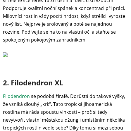
si zelené scenérie. Tato rostlina navíc čistí vzduch!
Podporuje kvalitní noční spánek a koncentraci při práci.
Milovníci rostlin vždy pocítí hrdost, když strélícii vyroste
nový list. Nejprve je srolovaný a poté se najednou
rozvine. Podívejte se na to na vlastní oči a staňte se
spokojeným pokojovým zahradníkem!
2. Filodendron XL
Filodendron
se podobá žirafě. Dorůstá do takové výšky,
že vzniká dlouhý „krk“. Tato tropická jihoamerická
rostlina má ráda spoustu vlhkosti – proč si tedy
nevytvořit vlastní městskou džungli umístěním několika
tropických rostlin vedle sebe? Díky tomu si mezi sebou