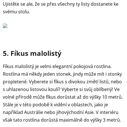
Ujistěte se ale, že se přes všechny ty listy dostanete ke
svému stolu.
5. Fíkus malolistý
Fíkus malolistý je velmi elegantní pokojová rostlina.
Rostlina má někdy jeden stonek, jindy může mít i stonky
propletené. Vyberete si fíkus s divokou změtí listů, nebo
s uhlazenou listovou koulí? Vyberte si svůj oblíbený! Ve
volné přírodě může fíkus dorůstat až do výšky 10 metrů.
Stále je v této podobě k vidění v oblastech, jako je
například Austrálie nebo jihovýchodní Asie. V interiéru
však tato rostlina dorůstá maximálně do výšky 3 metrů.