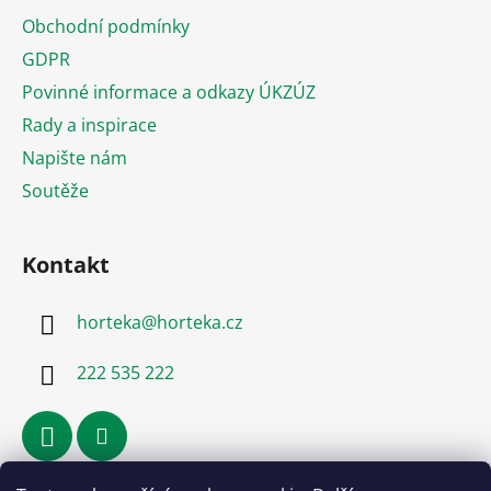
a
Obchodní podmínky
t
GDPR
í
Povinné informace a odkazy ÚKZÚZ
Rady a inspirace
Napište nám
Soutěže
Kontakt
horteka
@
horteka.cz
222 535 222