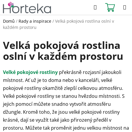
Přejít
Hledat
NÁKUPN
na
KOŠÍK
obsah
Domů
/
Rady a inspirace
/
Velká pokojová rostlina oslní v
každém prostoru
Velká pokojová rostlina
oslní v každém prostoru
Velké pokojové rostliny
překrásně rozjasní jakoukoli
místnost. Ať už je to doma nebo v kanceláři, velké
pokojové rostliny okamžitě zlepší celkovou atmosféru.
Velké pokojové rostliny se stanou hvězdou místnosti. S
jejich pomocí můžete snadno vytvořit atmosféru
džungle. Kromě toho, že jsou velké pokojové rostliny
krásné, dají se využít také jako přirozený předěl v
prostoru. Můžete tak proměnit jednu velkou místnost na