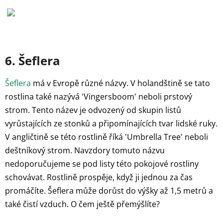
6. Šeflera
Šeflera
má v Evropě různé názvy. V holandštině se tato
rostlina také nazývá 'Vingersboom' neboli prstový
strom. Tento název je odvozený od skupin listů
vyrůstajících ze stonků a připomínajících tvar lidské ruky.
V angličtině se této rostlině říká 'Umbrella Tree' neboli
deštníkový strom. Navzdory tomuto názvu
nedoporučujeme se pod listy této pokojové rostliny
schovávat. Rostlině prospěje, když ji jednou za čas
promáčíte. Šeflera může dorůst do výšky až 1,5 metrů a
také čistí vzduch. O čem ještě přemýšlíte?