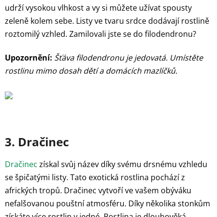
udrží vysokou vlhkost a vy si můžete užívat spousty
zeleně kolem sebe. Listy ve tvaru srdce dodávají rostlině
roztomilý vzhled. Zamilovali jste se do filodendronu?
Upozornění:
Šťáva filodendronu je jedovatá. Umístěte
rostlinu mimo dosah dětí a domácích mazlíčků.
3. Dračinec
Dračinec
získal svůj název díky svému drsnému vzhledu
se špičatými listy. Tato exotická rostlina pochází z
afrických tropů. Dračinec vytvoří ve vašem obýváku
nefalšovanou pouštní atmosféru. Díky několika stonkům
získáte více rostlin v jedné. Rostlina je dlouhověká,