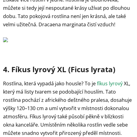
můžete si tedy její nespoutané krásy užívat po dlouhou
dobu. Tato pokojová rostlina není jen krásná, ale také
velmi užitečná. Dracaena marginata čistí vzduch!
4. Fíkus lyrový XL (Ficus lyrata)
Rostlina, která vypadá jako housle? To je
fíkus lyrový
XL,
který má listy tvarem se podobající houslím. Tato
rostlina pochází z afrického deštného pralesa, dosahuje
výšky 120–130 cm a umí vytvořit v místnosti dokonalou
atmosféru. Fíkus lyrový také působí pěkně v blízkosti
okna kanceláře. Umístěním několika rostlin vedle sebe
můžete snadno vytvořit přirozený předěl místnosti.