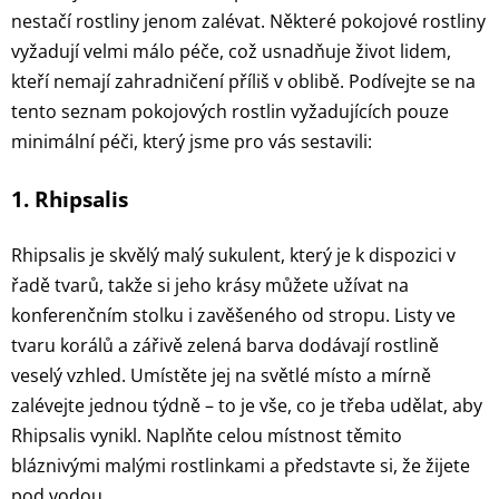
nestačí rostliny jenom zalévat. Některé pokojové rostliny
vyžadují velmi málo péče, což usnadňuje život lidem,
kteří nemají zahradničení příliš v oblibě. Podívejte se na
tento seznam pokojových rostlin vyžadujících pouze
minimální péči, který jsme pro vás sestavili:
1. Rhipsalis
Rhipsalis je skvělý malý sukulent, který je k dispozici v
řadě tvarů, takže si jeho krásy můžete užívat na
konferenčním stolku i zavěšeného od stropu. Listy ve
tvaru korálů a zářivě zelená barva dodávají rostlině
veselý vzhled. Umístěte jej na světlé místo a mírně
zalévejte jednou týdně – to je vše, co je třeba udělat, aby
Rhipsalis vynikl. Naplňte celou místnost těmito
bláznivými malými rostlinkami a představte si, že žijete
pod vodou.