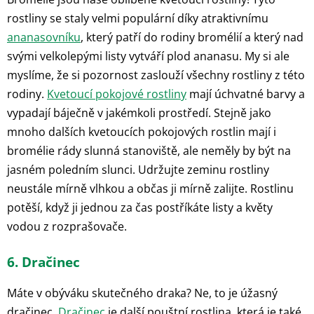
rostliny se staly velmi populární díky atraktivnímu
ananasovníku
, který patří do rodiny bromélií a který nad
svými velkolepými listy vytváří plod ananasu. My si ale
myslíme, že si pozornost zaslouží všechny rostliny z této
rodiny.
Kvetoucí pokojové rostliny
mají úchvatné barvy a
vypadají báječně v jakémkoli prostředí. Stejně jako
mnoho dalších kvetoucích pokojových rostlin mají i
bromélie rády slunná stanoviště, ale neměly by být na
jasném poledním slunci. Udržujte zeminu rostliny
neustále mírně vlhkou a občas ji mírně zalijte. Rostlinu
potěší, když ji jednou za čas postříkáte listy a květy
vodou z rozprašovače.
6. Dračinec
Máte v obýváku skutečného draka? Ne, to je úžasný
dračinec.
Dračinec
je další pouštní rostlina, která je také