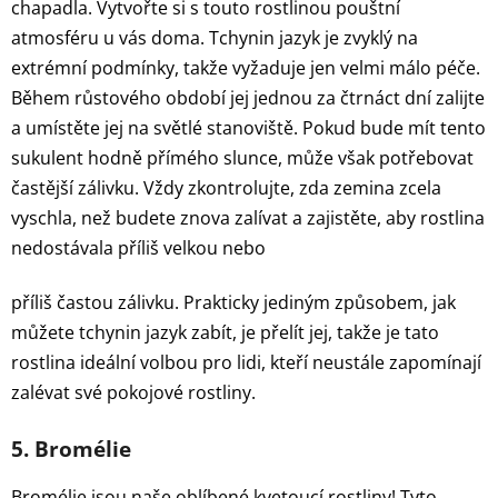
chapadla. Vytvořte si s touto rostlinou pouštní
atmosféru u vás doma. Tchynin jazyk je zvyklý na
extrémní podmínky, takže vyžaduje jen velmi málo péče.
Během růstového období jej jednou za čtrnáct dní zalijte
a umístěte jej na světlé stanoviště. Pokud bude mít tento
sukulent hodně přímého slunce, může však potřebovat
častější zálivku. Vždy zkontrolujte, zda zemina zcela
vyschla, než budete znova zalívat a zajistěte, aby rostlina
nedostávala příliš velkou nebo
příliš častou zálivku. Prakticky jediným způsobem, jak
můžete tchynin jazyk zabít, je přelít jej, takže je tato
rostlina ideální volbou pro lidi, kteří neustále zapomínají
zalévat své pokojové rostliny.
5. Bromélie
Bromélie jsou naše oblíbené kvetoucí rostliny! Tyto