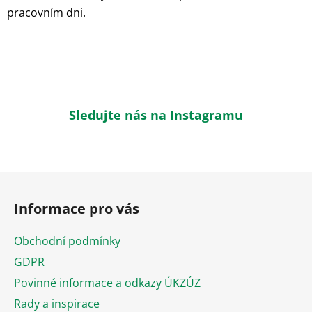
pracovním dni.
Sledujte nás na Instagramu
Z
á
Informace pro vás
p
a
Obchodní podmínky
t
GDPR
í
Povinné informace a odkazy ÚKZÚZ
Rady a inspirace