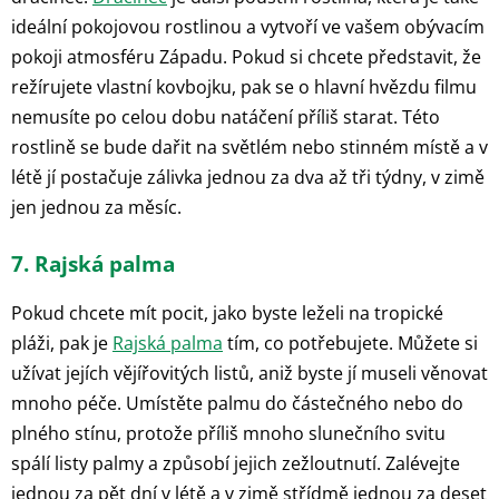
ideální pokojovou rostlinou a vytvoří ve vašem obývacím
pokoji atmosféru Západu. Pokud si chcete představit, že
režírujete vlastní kovbojku, pak se o hlavní hvězdu filmu
nemusíte po celou dobu natáčení příliš starat. Této
rostlině se bude dařit na světlém nebo stinném místě a v
létě jí postačuje zálivka jednou za dva až tři týdny, v zimě
jen jednou za měsíc.
7. Rajská palma
Pokud chcete mít pocit, jako byste leželi na tropické
pláži, pak je
Rajská palma
tím, co potřebujete. Můžete si
užívat jejích vějířovitých listů, aniž byste jí museli věnovat
mnoho péče. Umístěte palmu do částečného nebo do
plného stínu, protože příliš mnoho slunečního svitu
spálí listy palmy a způsobí jejich zežloutnutí. Zalévejte
jednou za pět dní v létě a v zimě střídmě jednou za deset