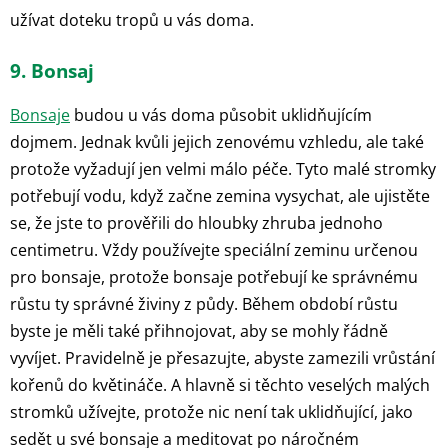
užívat doteku tropů u vás doma.
9. Bonsaj
Bonsaje
budou u vás doma působit uklidňujícím
dojmem. Jednak kvůli jejich zenovému vzhledu, ale také
protože vyžadují jen velmi málo péče. Tyto malé stromky
potřebují vodu, když začne zemina vysychat, ale ujistěte
se, že jste to prověřili do hloubky zhruba jednoho
centimetru. Vždy používejte speciální zeminu určenou
pro bonsaje, protože bonsaje potřebují ke správnému
růstu ty správné živiny z půdy. Během období růstu
byste je měli také přihnojovat, aby se mohly řádně
vyvíjet. Pravidelně je přesazujte, abyste zamezili vrůstání
kořenů do květináče. A hlavně si těchto veselých malých
stromků užívejte, protože nic není tak uklidňující, jako
sedět u své bonsaje a meditovat po náročném