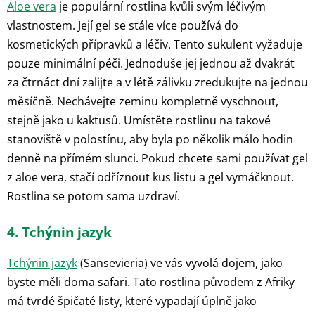
Aloe vera
je populární rostlina kvůli svým léčivým
vlastnostem. Její gel se stále více používá do
kosmetických přípravků a léčiv. Tento sukulent vyžaduje
pouze minimální péči. Jednoduše jej jednou až dvakrát
za čtrnáct dní zalijte a v létě zálivku zredukujte na jednou
měsíčně. Nechávejte zeminu kompletně vyschnout,
stejně jako u kaktusů. Umístěte rostlinu na takové
stanoviště v polostínu, aby byla po několik málo hodin
denně na přímém slunci. Pokud chcete sami používat gel
z aloe vera, stačí odříznout kus listu a gel vymáčknout.
Rostlina se potom sama uzdraví.
4. Tchýnin jazyk
Tchýnin jazyk
(Sansevieria) ve vás vyvolá dojem, jako
byste měli doma safari. Tato rostlina původem z Afriky
má tvrdé špičaté listy, které vypadají úplně jako