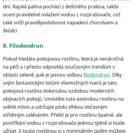
dní. Rajská palma pochází z deštného pralesa, takže
ocení pravidelné ovlažení vodou z rozprašovače, což
také sníží pravděpodobnost napadení chorobami a
škůdci
8. Filodendron
Pokud hledáte pokojovou rostlinu, která je nenáročná
na péči a i přesto odpovídá současným trendům v
oblasti zeleně, pak je jasnou volbou
filodendron
. Díky
svým fantastickým listům všemožných tvarů je tato
pokojová rostlina dokonalou ozdobou moderních
obývacích pokojů. Umístěte tuto exotickou rostlinu na
světlé místo a udržujte půdu vlhkou občasným
střídmým zaléváním. Přelití je pro rostlinu špatné, ale
postříkání vodou z rozprašovače jednou týdně si bude
užívat. S touto rostlinou si s minimálním úsilím můžete