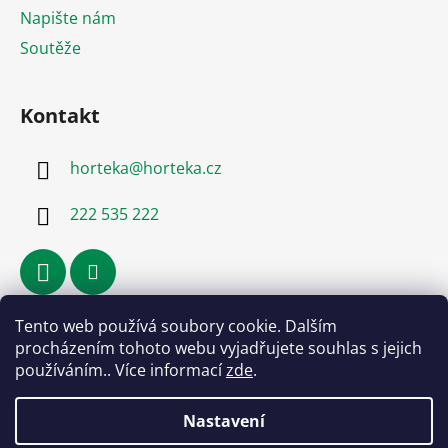
Napište nám
Soutěže
Kontakt
horteka
@
horteka.cz
222 535 222
Tento web používá soubory cookie. Dalším
Přijímáme online platby
procházením tohoto webu vyjadřujete souhlas s jejich
používáním.. Více informací
zde
.
Nastavení