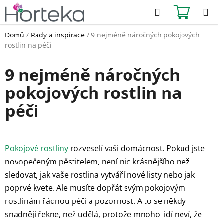
Přejít
Hledat
NÁKUPN
na
KOŠÍK
obsah
Domů
/
Rady a inspirace
/
9 nejméně náročných pokojových
rostlin na péči
9 nejméně náročných
pokojových rostlin na
péči
Pokojové rostliny
rozveselí vaši domácnost. Pokud jste
novopečeným pěstitelem, není nic krásnějšího než
sledovat, jak vaše rostlina vytváří nové listy nebo jak
poprvé kvete. Ale musíte dopřát svým pokojovým
rostlinám řádnou péči a pozornost. A to se někdy
snadněji řekne, než udělá, protože mnoho lidí neví, že